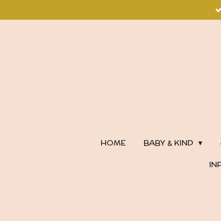
Ga
direct
naar
de
hoofdinhoud
HOME
BABY & KIND
IN