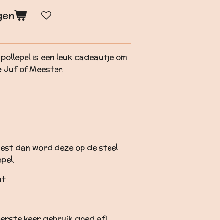
gen
pollepel is een leuk cadeautje om
 Juf of Meester.
iest dan word deze op de steel
pel.
ut
eerste keer gebruik goed af!