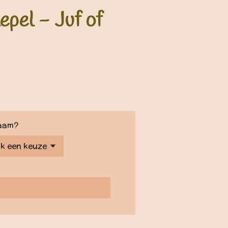
epel - Juf of
aam?