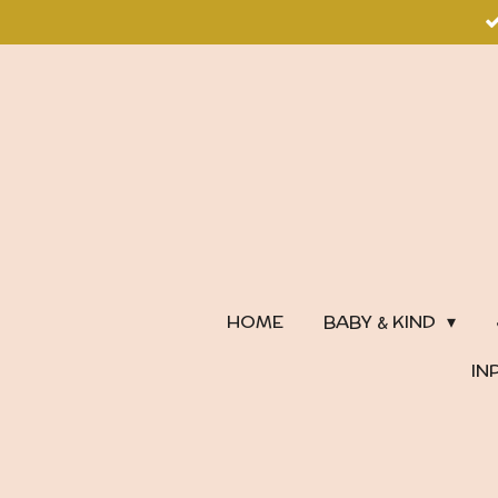
Ga
direct
naar
de
hoofdinhoud
HOME
BABY & KIND
IN