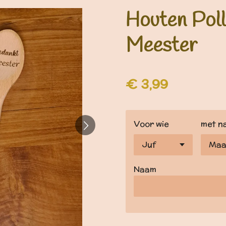
Houten Poll
Meester
€ 3,99
Voor wie
met n
Naam