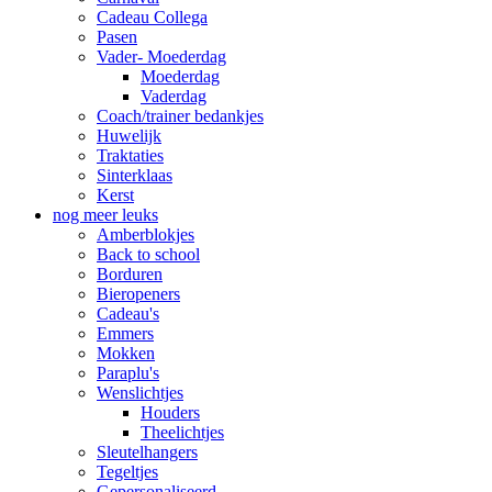
Cadeau Collega
Pasen
Vader- Moederdag
Moederdag
Vaderdag
Coach/trainer bedankjes
Huwelijk
Traktaties
Sinterklaas
Kerst
nog meer leuks
Amberblokjes
Back to school
Borduren
Bieropeners
Cadeau's
Emmers
Mokken
Paraplu's
Wenslichtjes
Houders
Theelichtjes
Sleutelhangers
Tegeltjes
Gepersonaliseerd