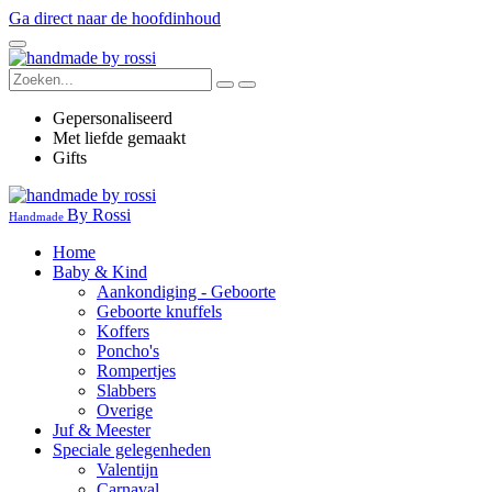
Ga direct naar de hoofdinhoud
Gepersonaliseerd
Met liefde gemaakt
Gifts
By Rossi
Handmade
Home
Baby & Kind
Aankondiging - Geboorte
Geboorte knuffels
Koffers
Poncho's
Rompertjes
Slabbers
Overige
Juf & Meester
Speciale gelegenheden
Valentijn
Carnaval