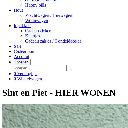
Happy pills
Hout
Vrachtwagen / Bierwagen
Woonwagen
Inpakken
Cadeaustickers
Kaartjes
Cadeau zakjes / Gondeldoosjes
Sale
Cadeaubon
Account
Zoeken
0
Verlanglijst
0
Winkelwagen
Sint en Piet - HIER WONEN