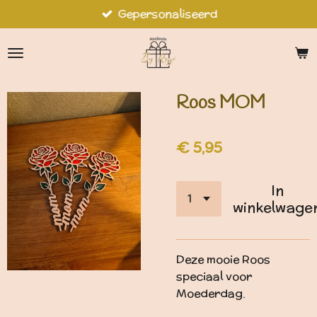
Gepersonaliseerd
Ga
direct
naar
de
hoofdinhoud
Roos MOM
€ 5,95
In
winkelwage
Deze mooie Roos
speciaal voor
Moederdag.