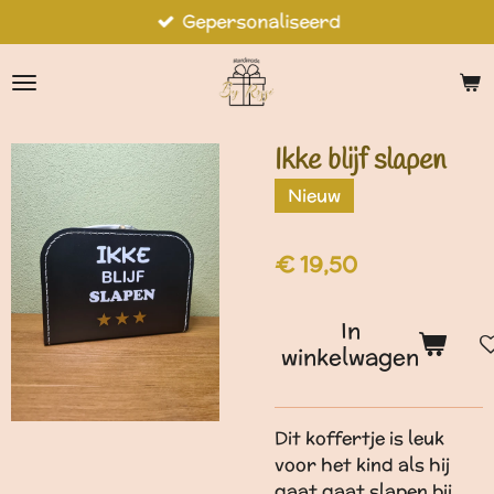
Gepersonaliseerd
Ga
direct
naar
de
hoofdinhoud
Ikke blijf slapen
Nieuw
€ 19,50
In
winkelwagen
Dit koffertje is leuk
voor het kind als hij
gaat gaat slapen bij