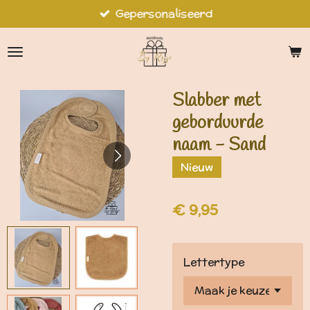
Gepersonaliseerd
Ga
direct
naar
de
hoofdinhoud
Slabber met
geborduurde
naam - Sand
Nieuw
€ 9,95
Lettertype