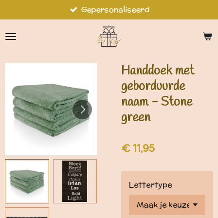
Gepersonaliseerd
Ga
direct
naar
de
hoofdinhoud
Handdoek met
geborduurde
naam - Stone
green
€ 11,95
Lettertype