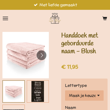
Met liefde gemaakt
Ga
direct
naar
de
hoofdinhoud
Handdoek met
geborduurde
naam - Blush
€ 11,95
Lettertype
Naam