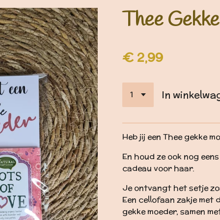
Thee Gekke
€ 2,99
In winkelwa
Heb jij een Thee gekke 
En houd ze ook nog eens 
cadeau voor haar.
Je ontvangt het setje zoa
Een cellofaan zakje met d
gekke moeder, samen met