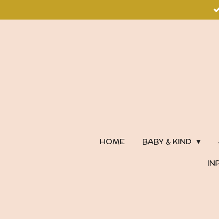
Ga
direct
naar
de
hoofdinhoud
HOME
BABY & KIND
IN