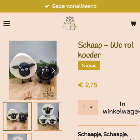
Gepersonaliseerd
Ga
direct
naar
de
hoofdinhoud
Schaap - Wc rol
houder
Nieuw
€ 2,75
In
winkelwage
Schaapje, Schaapje,