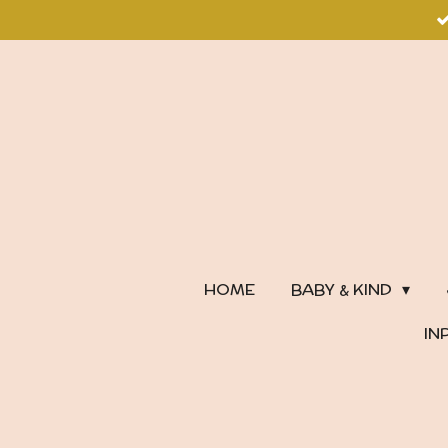
Ga
direct
naar
de
hoofdinhoud
HOME
BABY & KIND
IN