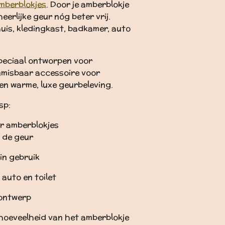
mberblokjes
. Door je amberblokje
eerlijke geur nóg beter vrij.
huis, kledingkast, badkamer, auto
peciaal ontworpen voor
nmisbaar accessoire voor
en warme, luxe geurbeleving.
sp:
or amberblokjes
 de geur
in gebruik
 auto en toilet
 ontwerp
hoeveelheid van het amberblokje