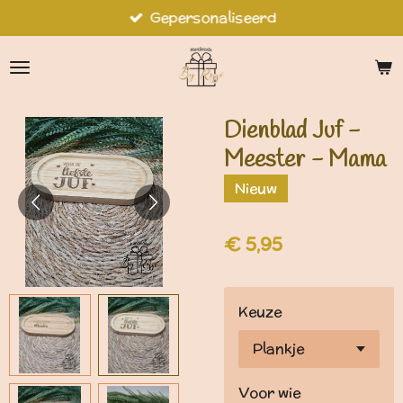
Gepersonaliseerd
Ga
direct
naar
de
hoofdinhoud
Dienblad Juf -
Meester - Mama
Nieuw
€ 5,95
Keuze
Voor wie