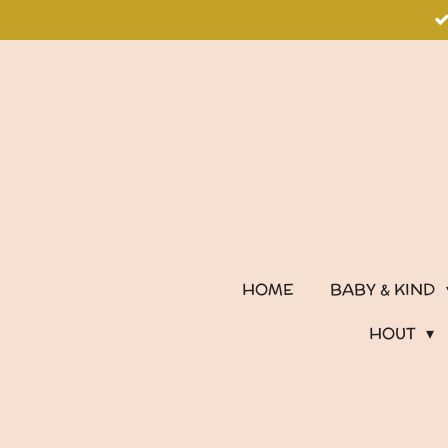
Ga
direct
naar
de
hoofdinhoud
HOME
BABY & KIND
HOUT