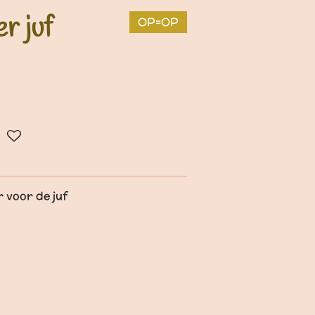
r juf
OP=OP
 voor de juf